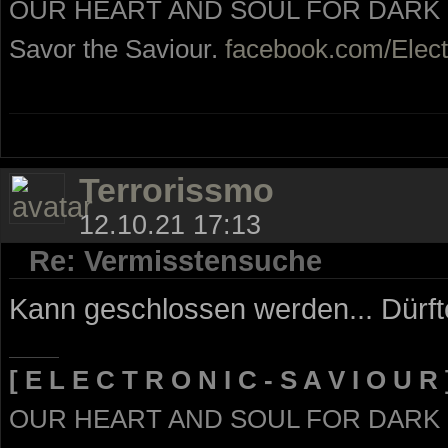
OUR HEART AND SOUL FOR DARK
Savor the Saviour.
facebook.com/Elect
Terrorissmo
12.10.21 17:13
Re: Vermisstensuche
Kann geschlossen werden... Dürfte
[ E L E C T R O N I C - S A V I O U R 
OUR HEART AND SOUL FOR DARK