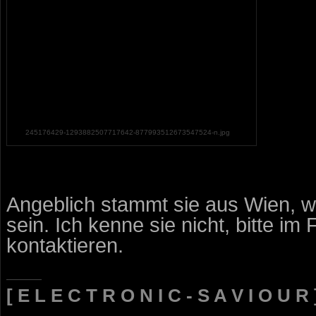
245176429-1293882507717642-877993512673547524-n.jpg
Angeblich stammt sie aus Wien, wi
sein. Ich kenne sie nicht, bitte i
kontaktieren.
[ E L E C T R O N I C - S A V I O U R 