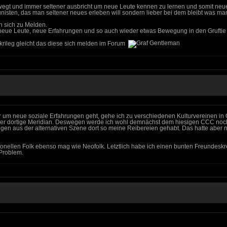
ewegt und immer seltener ausbricht um neue Leute kennen zu lernen und somit ne
unisten, das man seltener neues erleben will sondern lieber bei dem bleibt was ma
ch sich zu Melden.
 neue Leute, neue Erfahrungen und so auch wieder etwas Bewegung in den Gruftie A
rileg gleicht das diese sich melden im Forum
r um neue soziale Erfahrungen geht, gehe ich zu verschiedenen Kulturvereinen in
 als der dortige Meridian. Deswegen werde ich wohl demnächst dem hiesigen CCC 
igen aus der alternativen Szene dort so meine Reibereien gehabt. Das hatte aber 
aditionellen Folk ebenso mag wie Neofolk. Letztlich habe ich einen bunten Freund
 Problem.