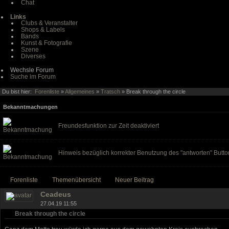
Chat
Links
Clubs & Veranstalter
Shops & Labels
Bands
Kunst & Fotografie
Szene
Diverses
Wechsle Forum
Suche im Forum
Du bist hier:
Forenliste
»
Allgemeines
»
Tratsch
» Break through the circle
Bekanntmachungen
Freundesfunktion zur Zeit deaktiviert
Hinweis bezüglich korrekter Benutzung des "antworten" Butto
Forenliste
Themenübersicht
Neuer Beitrag
Ceadeus
27.04.19 11:55
Break through the circle