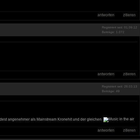
antworten
zitieren
Registriert seit: 01.09.12
Beiträge: 1.072
antworten
zitieren
Registriert seit: 26.03.13
Beiträge: 49
indest angenehmer als Mainstream Kronehit und der gleichen
antworten
zitieren