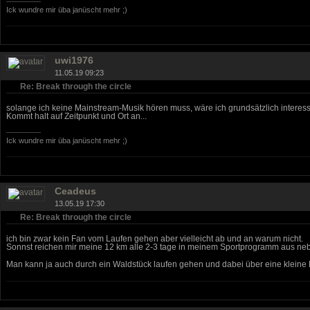
Ick wundre mir üba janüscht mehr ;)
uwi1976
11.05.19 09:23
Re: Break through the circle
solange ich keine Mainstream-Musik hören muss, wäre ich grundsätzlich interessi
Kommt halt auf Zeitpunkt und Ort an...
Ick wundre mir üba janüscht mehr ;)
Ceadeus
13.05.19 17:30
Re: Break through the circle
ich bin zwar kein Fan vom Laufen gehen aber vielleicht ab und an warum nicht.
Sonnst reichen mir meine 12 km alle 2-3 tage in meinem Sportprogramm aus nebe
Man kann ja auch durch ein Waldstück laufen gehen und dabei über eine kleine 