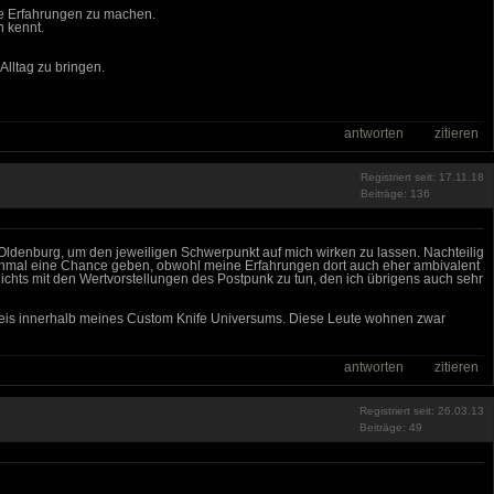
ue Erfahrungen zu machen.
n kennt.
lltag zu bringen.
antworten
zitieren
Registriert seit: 17.11.18
Beiträge: 136
 Oldenburg, um den jeweiligen Schwerpunkt auf mich wirken zu lassen. Nachteilig
nochmal eine Chance geben, obwohl meine Erfahrungen dort auch eher ambivalent
nichts mit den Wertvorstellungen des Postpunk zu tun, den ich übrigens auch sehr
eskreis innerhalb meines Custom Knife Universums. Diese Leute wohnen zwar
antworten
zitieren
Registriert seit: 26.03.13
Beiträge: 49