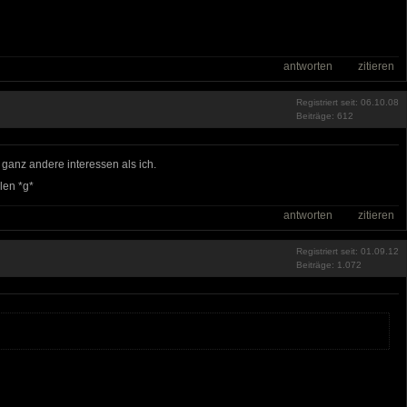
antworten
zitieren
Registriert seit: 06.10.08
Beiträge: 612
 ganz andere interessen als ich.
len *g*
antworten
zitieren
Registriert seit: 01.09.12
Beiträge: 1.072