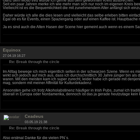
Ganz dem Motto treu würde ich gerne aus dem gewohnten Kreis ausbrechen.
Seit ein paar Jahren merke ich wie mehr man sich nur noch im eigenen Kreis b
Vielleicht ist es die Bequemlichkeit die mit zunehmendem Alter anfängt sich einz
Daher würde ich alle die dies lesen und vielleicht das selbe erleben bitten einfa
Egal ob es für Events, einen Spaziergang oder auf einen Kaffee ist. Hauptsache
Ja es sind auch die Alten Hasen der Scene hier gemeint auch wenn es einem Sak
Equinox
27.04.19 16:27
Re: Break through the circle
Im Alltag bewege ich mich eigentlich selten in der schwarzen Szene. Wenn es mi
wirkt sich jedoch auf mich aus, dass ich durchschnittlich 30 Jahre jünger bin
waren. Mit den meisten kam ich super zurecht, leider habe ich gerade mit denjen
mag, sondern mit meiner Affinität für Kulturdekadenz.
Ansonsten gehe ich trotz Alkoholabstinenz häufiger in Irish Pubs, zumal ich tr
überall in Europa oder Nordamerika, dennoch ist das ja gerade heutzutage kein
Ceadeus
03.05.19 21:38
Re: Break through the circle
Also erstmal Danke für die vielen PN´s.