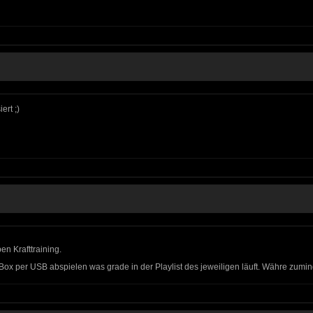
ert ;)
n Krafttraining.
Box per USB abspielen was grade in der Playlist des jeweiligen läuft. Währe zum