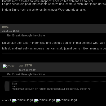
Dachte nicht das das so viele anspricht aber ich bin froh das es so ist :)
Es gab schon ein paar Interessante Ansätze und ich freue mich über jeden der s
In dem Sinne noch ein schönes Schwarzes Wochenende an alle.
mez
10.05.19 15:58
Re: Break through the circle
ich versteh dich total. mir gehts so und deshalb geh ich immer seltener weg, weil
falls du mal lust auf was anderes hast kannst du ja mal gerne mitkommen zum bou
uwi1976
11.05.19 09:19
Re: Break through the circle
Zitat
mez
momentan versuch ich "grufti" laufgruppen auf die beine zu stellen *g*
cooool