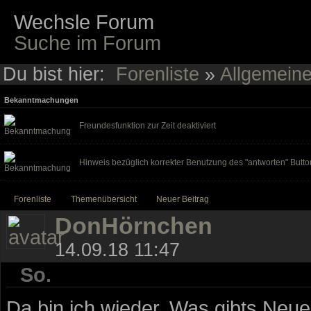
Wechsle Forum
Suche im Forum
Du bist hier:
Forenliste
»
Allgemein
Bekanntmachungen
Freundesfunktion zur Zeit deaktiviert
Hinweis bezüglich korrekter Benutzung des "antworten" Butto
Forenliste
Themenübersicht
Neuer Beitrag
DonHörnchen
14.09.18 11:47
So.
Da bin ich wieder. Was gibts Neu