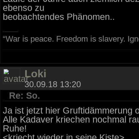
ebenso zu
beobachtendes Phänomen..
“War is peace. Freedom is slavery. Ig
Loki
30.09.18 13:20
Re: So.
Ja ist jetzt hier Gruftidämmerung
Alle Kadaver kriechen nochmal rau
Ruhe!
<kriecht wieder in seine Kiste>