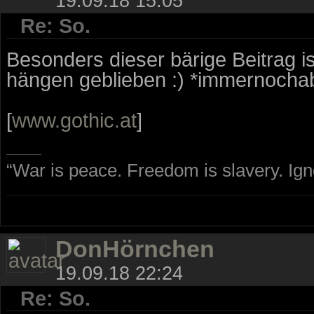
19.09.18 15:05
Re: So.
Besonders dieser bärige Beitrag i
hängen geblieben :) *immernocha
[
www.gothic.at
]
“War is peace. Freedom is slavery. Ig
DonHörnchen
19.09.18 22:24
Re: So.