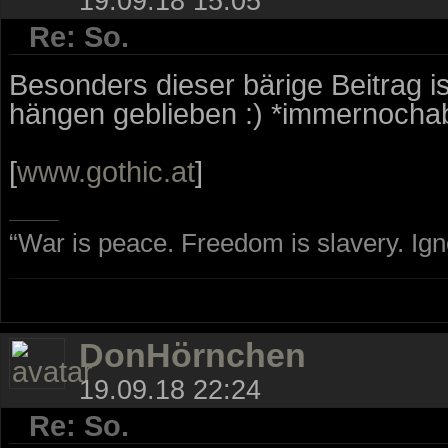
19.09.18 15:05
Re: So.
Besonders dieser bärige Beitrag i
hängen geblieben :) *immernocha
[
www.gothic.at
]
“War is peace. Freedom is slavery. Ig
DonHörnchen
19.09.18 22:24
Re: So.