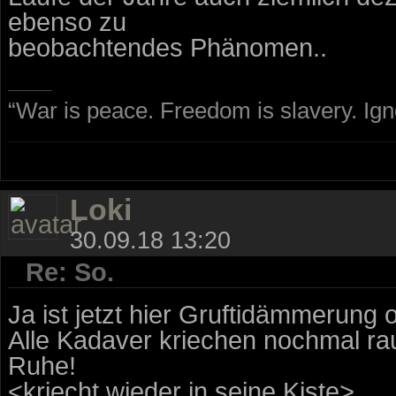
ebenso zu
beobachtendes Phänomen..
“War is peace. Freedom is slavery. Ig
Loki
30.09.18 13:20
Re: So.
Ja ist jetzt hier Gruftidämmerung
Alle Kadaver kriechen nochmal rau
Ruhe!
<kriecht wieder in seine Kiste>