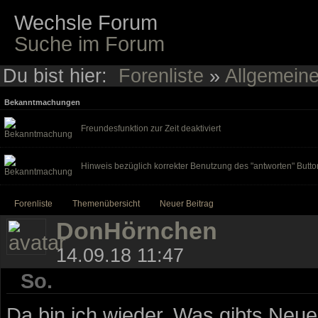
Wechsle Forum
Suche im Forum
Du bist hier:
Forenliste
»
Allgemein
Bekanntmachungen
Freundesfunktion zur Zeit deaktiviert
Hinweis bezüglich korrekter Benutzung des "antworten" Butto
Forenliste
Themenübersicht
Neuer Beitrag
DonHörnchen
14.09.18 11:47
So.
Da bin ich wieder. Was gibts Neu