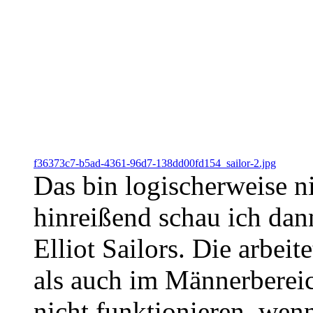
f36373c7-b5ad-4361-96d7-138dd00fd154_sailor-2.jpg
Das bin logischerweise ni
hinreißend schau ich dan
Elliot Sailors. Die arbei
als auch im Männerberei
nicht funktionieren, wen