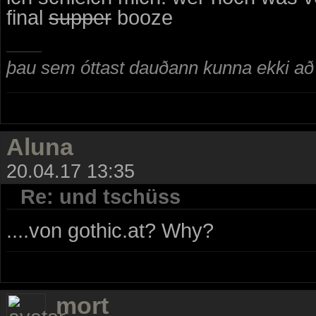
final
supper
booze
þau sem óttast dauðann kunna ekki að n
Aluna
20.04.17 13:35
Re: und tschüss
....von gothic.at? Why?
mort