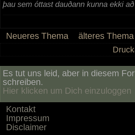
þau sem óttast dauðann kunna ekki að n
Neueres Thema
älteres Thema
Druck
Es tut uns leid, aber in diesem Fo
schreiben.
Hier klicken um Dich einzuloggen
Kontakt
Impressum
Disclaimer