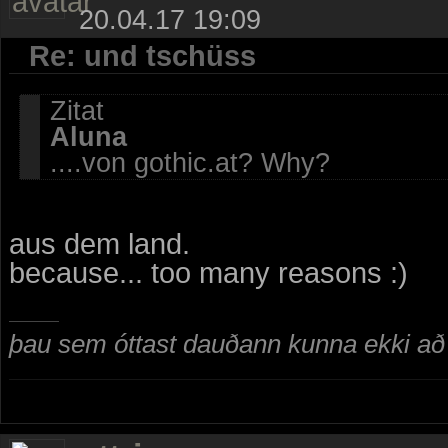
20.04.17 19:09
Re: und tschüss
Zitat
Aluna
....von gothic.at? Why?
aus dem land.
because... too many reasons :)
þau sem óttast dauðann kunna ekki að n