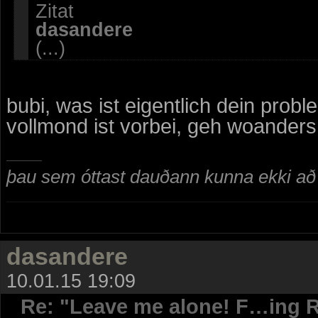
Zitat
dasandere
(...)
bubi, was ist eigentlich dein prob
vollmond ist vorbei, geh woanders 
þau sem óttast dauðann kunna ekki að n
dasandere
10.01.15 19:09
Re: "Leave me alone! F…ing R