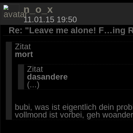
n_o_x
11.01.15 19:50
Re: "Leave me alone! F…ing R
Zitat
mort
Zitat
dasandere
(...)
bubi, was ist eigentlich dein pro
vollmond ist vorbei, geh woanders