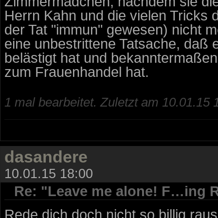
Zimmermädchen, nachdem sie di
Herrn Kahn und die vielen Tricks d
der Tat "immun" gewesen) nicht me
eine unbestrittene Tatsache, daß 
belästigt hat und bekanntermaßen
zum Frauenhandel hat.
1 mal bearbeitet. Zuletzt am 10.01.15 
dasandere
10.01.15 18:00
Re: "Leave me alone! F…ing R
Rede dich doch nicht so billig ra