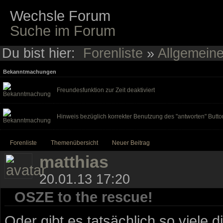
Wechsle Forum
Suche im Forum
Du bist hier:
Forenliste
»
Allgemein
Bekanntmachungen
Freundesfunktion zur Zeit deaktiviert
Hinweis bezüglich korrekter Benutzung des "antworten" Butto
Forenliste
Themenübersicht
Neuer Beitrag
matthias
20.01.13 17:20
OSZE to the rescue!
Oder gibt es tatsächlich so viele d