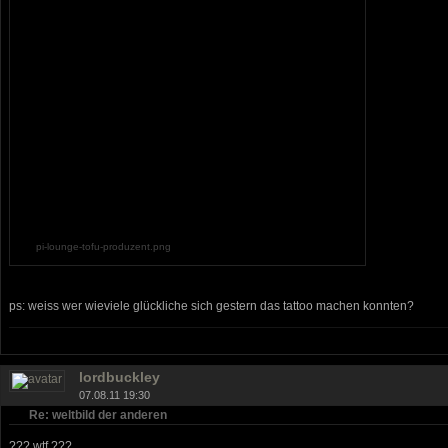
pi-lounge-tofu-produzent.png
ps: weiss wer wieviele glückliche sich gestern das tattoo machen konnten?
lordbuckley
07.08.11 19:30
Re: weltbild der anderen
??? wtf ???