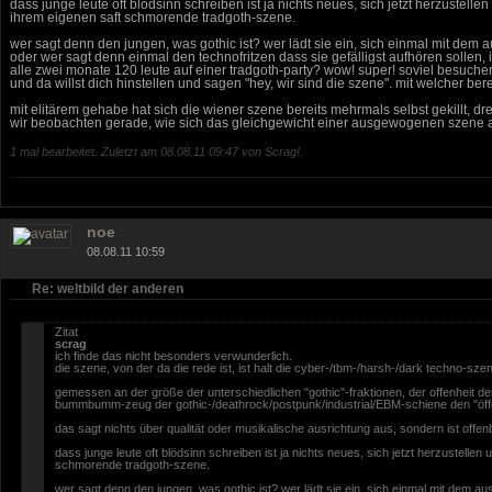
dass junge leute oft blödsinn schreiben ist ja nichts neues, sich jetzt herzustelle
ihrem eigenen saft schmorende tradgoth-szene.
wer sagt denn den jungen, was gothic ist? wer lädt sie ein, sich einmal mit dem
oder wer sagt denn einmal den technofritzen dass sie gefälligst aufhören sollen, 
alle zwei monate 120 leute auf einer tradgoth-party? wow! super! soviel besucher 
und da willst dich hinstellen und sagen "hey, wir sind die szene". mit welcher bere
mit elitärem gehabe hat sich die wiener szene bereits mehrmals selbst gekillt, dre
wir beobachten gerade, wie sich das gleichgewicht einer ausgewogenen szene auf
1 mal bearbeitet. Zuletzt am 08.08.11 09:47 von Scrag!.
noe
08.08.11 10:59
Re: weltbild der anderen
Zitat
scrag
ich finde das nicht besonders verwunderlich.
die szene, von der da die rede ist, ist halt die cyber-/tbm-/harsh-/dark techno-sze
gemessen an der größe der unterschiedlichen "gothic"-fraktionen, der offenheit 
bummbumm-zeug der gothic-/deathrock/postpunk/industrial/EBM-schiene den "öffen
das sagt nichts über qualität oder musikalische ausrichtung aus, sondern ist offen
dass junge leute oft blödsinn schreiben ist ja nichts neues, sich jetzt herzustellen
schmorende tradgoth-szene.
wer sagt denn den jungen, was gothic ist? wer lädt sie ein, sich einmal mit dem a