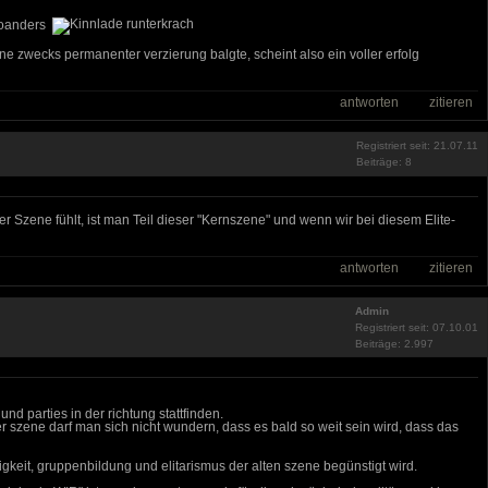
 woanders
ine zwecks permanenter verzierung balgte, scheint also ein voller erfolg
antworten
zitieren
Registriert seit: 21.07.11
Beiträge: 8
er Szene fühlt, ist man Teil dieser "Kernszene" und wenn wir bei diesem Elite-
antworten
zitieren
Admin
Registriert seit: 07.10.01
Beiträge: 2.997
nd parties in der richtung stattfinden.
 szene darf man sich nicht wundern, dass es bald so weit sein wird, dass das
igkeit, gruppenbildung und elitarismus der alten szene begünstigt wird.