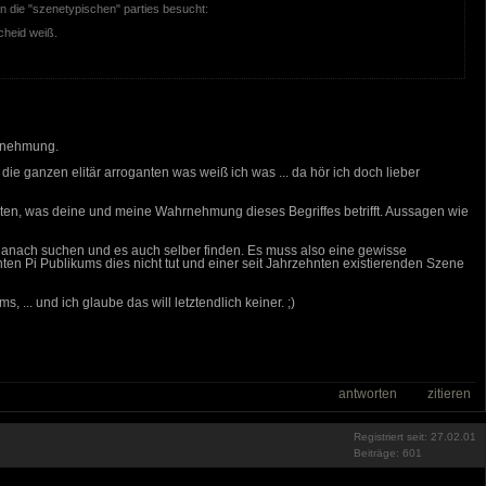
an die "szenetypischen" parties besucht:
scheid weiß.
hrnehmung.
die ganzen elitär arroganten was weiß ich was ... da hör ich doch lieber
ehaupten, was deine und meine Wahrnehmung dieses Begriffes betrifft. Aussagen wie
r danach suchen und es auch selber finden. Es muss also eine gewisse
ten Pi Publikums dies nicht tut und einer seit Jahrzehnten existierenden Szene
.. und ich glaube das will letztendlich keiner. ;)
antworten
zitieren
Registriert seit: 27.02.01
Beiträge: 601