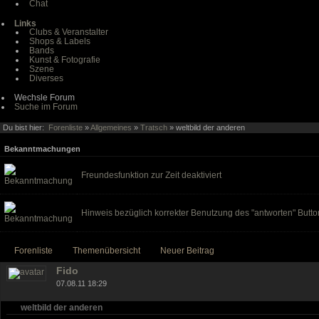
Chat
Links
Clubs & Veranstalter
Shops & Labels
Bands
Kunst & Fotografie
Szene
Diverses
Wechsle Forum
Suche im Forum
Du bist hier:
Forenliste
»
Allgemeines
»
Tratsch
» weltbild der anderen
Bekanntmachungen
Freundesfunktion zur Zeit deaktiviert
Hinweis bezüglich korrekter Benutzung des "antworten" Butto
Forenliste
Themenübersicht
Neuer Beitrag
Fido
07.08.11 18:29
weltbild der anderen