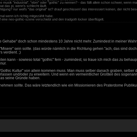
hre musik "industrial", "ebm" oder "gothic" zu nennen? - das fällt allein schon schwer, wenn m
at das pi, wenn's schlecht läuft.
htigung? nur weil's "das original" ist? drauf geschissen! das interessiert keinen, der nicht be
mal wenn ich richtig mitgezählt habe.
eine neo-gothic-szene verschiebt und den tradgoth locker überflügelt.
itäre Gehabe" doch schon mindestens 10 Jahre nicht mehr. Zumindest in meiner Wa
Misere" sein sollte. (das würde nämlich in die Richtung gehen "ach, das sind doch 
 verdient. ;)
eurteilen kann - sowieso total "gothic" fern - zumindest, so traue ich mich das zu b
nur.
die "Gothic Kultur" von allein kommen muss. Man muss selber danach graben, selbe
rlassen und/oder zu erweitern. Und wenn ein vermeintlicher Großteil des sogenann
 das seine Gründe haben.
hmen sollte. Das wäre letztendlich wie ein Missionieren des Praterdome Publikums, .