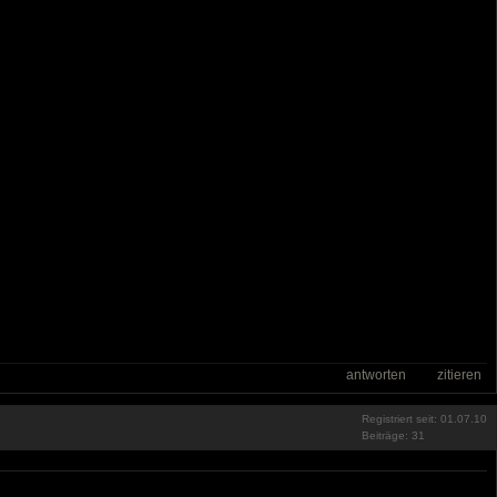
antworten
zitieren
Registriert seit: 01.07.10
Beiträge: 31