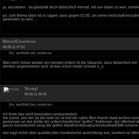
ja, sacrahaxn - da glaubsté doch tatsächlich einmal, net nur dabei zu sein, sond
ps: zum thema tatoo ist zu sagen, dass gegen 02:00, als seine lordschaft einzutre
geworden zu sein ...
BloodCountess
08.08.11 07:52
Re: weltbild der anderen
Was mich immer wieder am meisten irritiert ist die Tatsache, dass tatsächlich ein
denken angekommen sind, ist das schon relativ schade o_o
Scrag!
08.08.11 09:45
Re: weltbild der anderen
ich finde das nicht besonders verwunderlich.
die szene, von der da die rede ist, ist halt die cyber-/tbm-/harsh-/dark techno-sze
gemessen an der größe der unterschiedlichen "gothic"-fraktionen, der offenheit
ganze bummbumm-zeug der gothic-/deathrock/postpunk/industrial/EBM-schiene den
das sagt nichts über qualität oder musikalische ausrichtung aus, sondern ist off