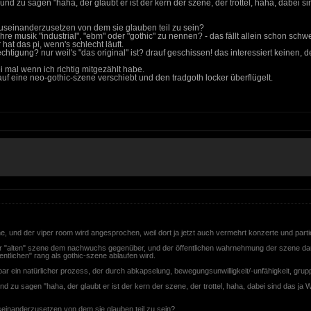
n und zu sagen "haha, der glaubt er ist der kern der szene, der trottel, haha, dabei 
 auseinanderzusetzen von dem sie glauben teil zu sein?
ihre musik "industrial", "ebm" oder "gothic" zu nennen? - das fällt allein schon sch
hat das pi, wenn's schlecht läuft.
chtigung? nur weil's "das original" ist? drauf geschissen! das interessiert keinen, 
i mal wenn ich richtig mitgezählt habe.
 eine neo-gothic-szene verschiebt und den tradgoth locker überflügelt.
ne, und der viper room wird angesprochen, weil dort ja jetzt auch vermehrt konzerte und partie
der "alten" szene dem nachwuchs gegenüber, und der öffentlichen wahrnehmung der szene dar
tlichen" rang als gothic-szene ablaufen wird.
bar ein natürlicher prozess, der durch abkapselung, bewegungsunwilligkeit/-unfähigkeit, grup
 und zu sagen "haha, der glaubt er ist der kern der szene, der trottel, haha, dabei sind das ja
useinanderzusetzen von dem sie glauben teil zu sein?