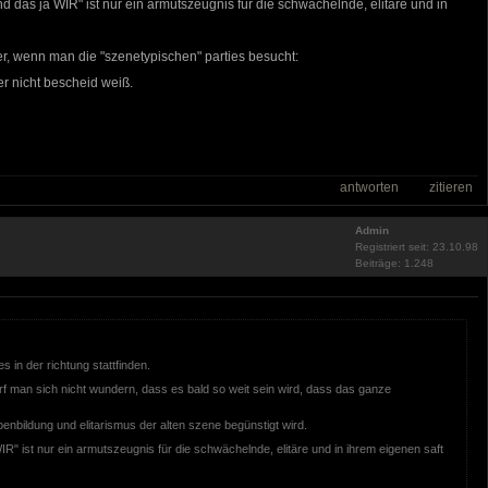
sind das ja WIR" ist nur ein armutszeugnis für die schwächelnde, elitäre und in
wer, wenn man die "szenetypischen" parties besucht:
der nicht bescheid weiß.
antworten
zitieren
Admin
Registriert seit: 23.10.98
Beiträge: 1.248
s in der richtung stattfinden.
f man sich nicht wundern, dass es bald so weit sein wird, dass das ganze
penbildung und elitarismus der alten szene begünstigt wird.
 WIR" ist nur ein armutszeugnis für die schwächelnde, elitäre und in ihrem eigenen saft