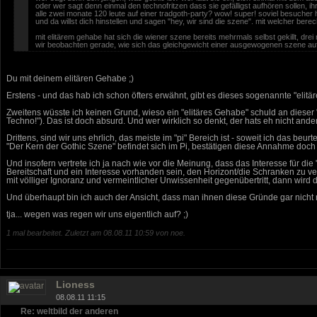
oder wer sagt denn einmal den technofritzen dass sie gefälligst aufhören sollen, i
alle zwei monate 120 leute auf einer tradgoth-party? wow! super! soviel besucher h
und da willst dich hinstellen und sagen "hey, wir sind die szene". mit welcher berec
mit elitärem gehabe hat sich die wiener szene bereits mehrmals selbst gekillt, drei 
wir beobachten gerade, wie sich das gleichgewicht einer ausgewogenen szene auf 
Du mit deinem elitären Gehabe ;)
Erstens - und das hab ich schon öfters erwähnt, gibt es dieses sogenannte "el
Zweitens wüsste ich keinen Grund, wieso ein "elitäres Gehabe" schuld an dieser "
Techno!"). Das ist doch absurd. Und wer wirklich so denkt, der hats eh nicht anders
Drittens, sind wir uns ehrlich, das meiste im "pi" Bereich ist - soweit ich das b
"Der Kern der Gothic Szene" befindet sich im Pi, bestätigen diese Annahme doch 
Und insofern vertrete ich ja nach wie vor die Meinung, dass das Interesse für 
Bereitschaft und ein Interesse vorhanden sein, den Horizont/die Schranken zu ve
mit völliger Ignoranz und vermeintlicher Unwissenheit gegenübertritt, dann wird
Und überhaupt bin ich auch der Ansicht, dass man ihnen diese Gründe gar nicht ne
tja... wegen was regen wir uns eigentlich auf? ;)
1 mal bearbeitet. Zuletzt am 08.08.11 10:59 von noe.
Lioness
08.08.11 11:15
Re: weltbild der anderen