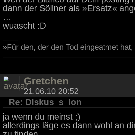
dann der Söllner als »Ersatz« angef
…
wuascht :D
»Für den, der den Tod eingeatmet hat
Gretchen
21.06.10 20:52
Re: Diskus_s_ion
ja wenn du meinst ;)
allerdings läge es dann wohl an di
zu finden.