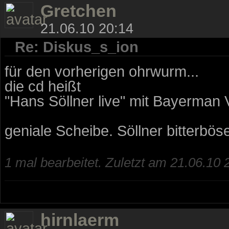
Gretchen
21.06.10 20:14
Re: Diskus_s_ion
für den vorherigen ohrwurm...
die cd heißt
"Hans Söllner live" mit Bayerman 
geniale Scheibe. Söllner bitterbös
1 mal bearbeitet. Zuletzt am 21.06.10
hirnlaerm