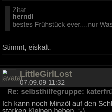
Zitat
herndl
bestes Frühstück ever....nur Wa
Stimmt, eiskalt.
LittleGirlLost
07.09.09 11:32
Re: selbsthilfegruppe: katerf
Ich kann noch Minzöl auf den Sch
starken Kleinen heben. :-)