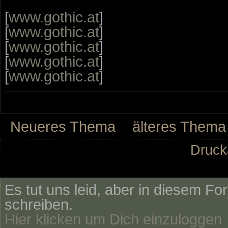
[
www.gothic.at
]
[
www.gothic.at
]
[
www.gothic.at
]
[
www.gothic.at
]
[
www.gothic.at
]
Neueres Thema
älteres Thema
Druck
Es tut uns leid, aber in diesem Fo
schreiben.
Hier klicken um Dich einzuloggen