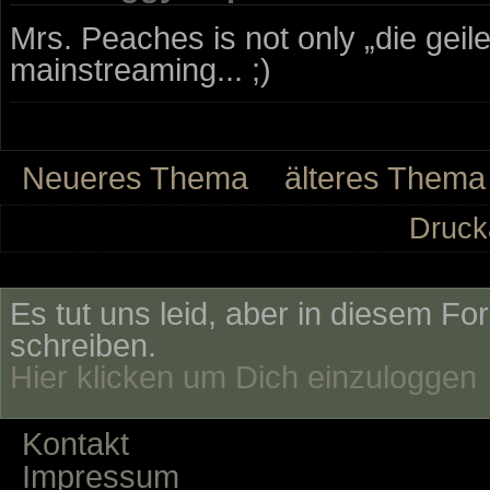
Mrs. Peaches is not only „die gei
mainstreaming... ;)
Neueres Thema
älteres Thema
Druck
Es tut uns leid, aber in diesem Fo
schreiben.
Hier klicken um Dich einzuloggen
Kontakt
Impressum