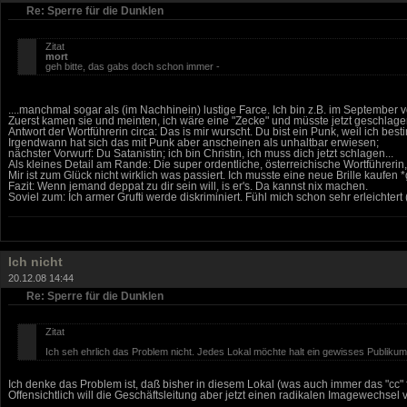
Re: Sperre für die Dunklen
Zitat
mort
geh bitte, das gabs doch schon immer -
....manchmal sogar als (im Nachhinein) lustige Farce. Ich bin z.B. im Septembe
Zuerst kamen sie und meinten, ich wäre eine "Zecke" und müsste jetzt geschlagen
Antwort der Wortführerin circa: Das is mir wurscht. Du bist ein Punk, weil ich best
Irgendwann hat sich das mit Punk aber anscheinen als unhaltbar erwiesen;
nächster Vorwurf: Du Satanistin; ich bin Christin, ich muss dich jetzt schlagen...
Als kleines Detail am Rande: Die super ordentliche, österreichische Wortführerin
Mir ist zum Glück nicht wirklich was passiert. Ich musste eine neue Brille kaufen *
Fazit: Wenn jemand deppat zu dir sein will, is er's. Da kannst nix machen.
Soviel zum: Ich armer Grufti werde diskriminiert. Fühl mich schon sehr erleichtert 
Ich nicht
20.12.08 14:44
Re: Sperre für die Dunklen
Zitat
Ich seh ehrlich das Problem nicht. Jedes Lokal möchte halt ein gewisses Publikum
Ich denke das Problem ist, daß bisher in diesem Lokal (was auch immer das "cc" fü
Offensichtlich will die Geschäftsleitung aber jetzt einen radikalen Imagewechsel