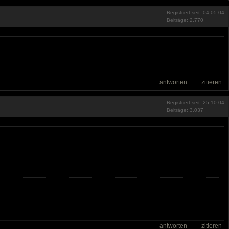
Registriert seit: 04.05.04
Beiträge: 2.770
antworten
zitieren
Registriert seit: 25.10.04
Beiträge: 3.037
antworten
zitieren