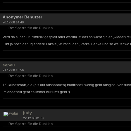
Anonymer Benutzer
20.12.08 14:48
Re: Sperre für die Dunklen
Wird da super Gruftimusik gespielt oder warum ist das so wichtig hier (wieder) r
Gibt ja noch genug andere Lokale, Würstlbuden, Parks, Bänke und so weiter wo 
cepeu
21.12.08 15:56
Re: Sperre für die Dunklen
1/3 kundschaft, die (bis auf ausnahmen) traditionell wenig geld ausgibt - von tr
im endeffekt geht es immer nur ums geld :)
judy
22.12.08 01:37
Re: Sperre für die Dunklen