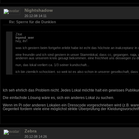
Nightshadow
20.12.08 14:11
Re: Sperre für die Dunklen
Zitat
Irgend_wer
hey, ihr!
was ich gestern beim fortgehn erlebt habe ist echt das höchste an inakzeptanz in d
eine freundin und ich sind gestern in unser Stammlokal, dass cc, gegangen. naja,
anderen aus unserem kreis gesagt bekommen. eine frechheit uns deswegen zu disk
nun, das lokal verliert ca. 1/3 seiner kundschaft...
ich bin ziemlich schockiert. so weit ist es also schon in unserer gesellschaft, d
Ich seh ehrlich das Problem nicht. Jedes Lokal möchte halt ein gewisses Publiku
Die einfachste Lösung wäre es, sich ein anderes Lokal zu suchen.
Wenn im Pi oder anderen Lokalen ein Dresscode vorgeschrieben wird (z.B. ware
Gegenteil fordern viele eine möglichst strikte Überprüfung der Kleidungsvorschrift
Zebra
20.12.08 14:26