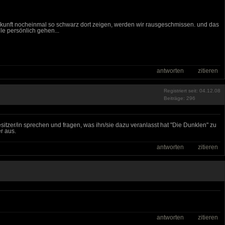
 zukunft nocheinmal so schwarz dort zeigen, werden wir rausgeschmissen. und das
e persönlich gehen...
antworten
zitieren
Registriert seit: 04.12.08
Beiträge: 296
tzer/in sprechen und fragen, was ihn/sie dazu veranlasst hat "Die Dunklen" zu
r aus.
antworten
zitieren
antworten
zitieren