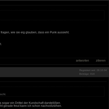
fragen, wie sie eig glauben, dass ein Punk aussieht.
t.
antworten
zitieren
Registriert seit: 28.10.04
Beiträge: 818
nscht.
sogar ein Drittel der Kundschaft darstell(t)en.
cht gerade freut kann ich schon nachvollziehen.