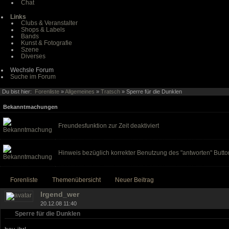
Chat
Links
Clubs & Veranstalter
Shops & Labels
Bands
Kunst & Fotografie
Szene
Diverses
Wechsle Forum
Suche im Forum
Du bist hier:
Forenliste
»
Allgemeines
»
Tratsch
» Sperre für die Dunklen
Bekanntmachungen
Freundesfunktion zur Zeit deaktiviert
Hinweis bezüglich korrekter Benutzung des "antworten" Butto
Forenliste
Themenübersicht
Neuer Beitrag
Irgend_wer
20.12.08 11:40
Sperre für die Dunklen