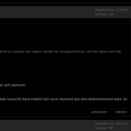
Registriert seit: 07.05.04
Beiträge: 240
cheinmal so schwarz dort zeigen, werden wir rausgeschmissen. und das haben auch alle
an sich wünscht.
kale besucht) dann empört sich auch niemand das dies diskriminierend wäre. Im
antworten
zitieren
Registriert seit: 09.10.08
Beiträge: 397