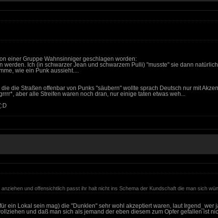
r von einer Gruppe Wahnsinniger geschlagen worden:
 werden. Ich (in schwarzer Jean und schwarzem Pulli) "musste" sie dann natürlich 
imme, wie ein Punk aussieht....
, die die Straßen offenbar von Punks "säubern" wollte sprach Deutsch nur mit Akzen
grrrr*, aber alle Streifen waren noch dran, nur einige taten etwas weh...
(:D
 anziehen und offensichtlich passt ihr halt nicht ins Schema der Kundschaft die man sich wü
r ein Lokal sein mag) die "Dunklen" sehr wohl akzeptiert waren, laut Irgend_wer ja 
 vollziehen und daß man sich als jemand der eben diesem zum Opfer gefallen ist ni