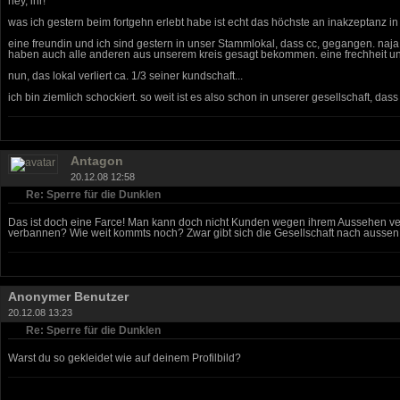
hey, ihr!
was ich gestern beim fortgehn erlebt habe ist echt das höchste an inakzeptanz in 
eine freundin und ich sind gestern in unser Stammlokal, dass cc, gegangen. naja
haben auch alle anderen aus unserem kreis gesagt bekommen. eine frechheit uns
nun, das lokal verliert ca. 1/3 seiner kundschaft...
ich bin ziemlich schockiert. so weit ist es also schon in unserer gesellschaft, d
Antagon
20.12.08 12:58
Re: Sperre für die Dunklen
Das ist doch eine Farce! Man kann doch nicht Kunden wegen ihrem Aussehen verb
verbannen? Wie weit kommts noch? Zwar gibt sich die Gesellschaft nach aussen 
Anonymer Benutzer
20.12.08 13:23
Re: Sperre für die Dunklen
Warst du so gekleidet wie auf deinem Profilbild?