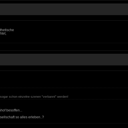
athetische
htet,
ass sogar schon einzelne szenen "verbannt" werden!
.
hof besoffen...
ellschaft so alles erleben..?