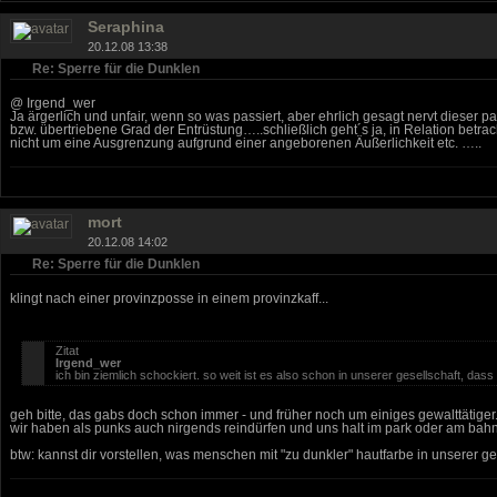
Seraphina
20.12.08 13:38
Re: Sperre für die Dunklen
@ Irgend_wer
Ja ärgerlich und unfair, wenn so was passiert, aber ehrlich gesagt nervt dieser p
bzw. übertriebene Grad der Entrüstung…..schließlich geht´s ja, in Relation betrac
nicht um eine Ausgrenzung aufgrund einer angeborenen Äußerlichkeit etc. …..
mort
20.12.08 14:02
Re: Sperre für die Dunklen
klingt nach einer provinzposse in einem provinzkaff...
Zitat
Irgend_wer
ich bin ziemlich schockiert. so weit ist es also schon in unserer gesellschaft, d
geh bitte, das gabs doch schon immer - und früher noch um einiges gewalttätiger
wir haben als punks auch nirgends reindürfen und uns halt im park oder am bahn
btw: kannst dir vorstellen, was menschen mit "zu dunkler" hautfarbe in unserer ges