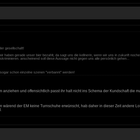
er gesellschaft!
 wir haben gerade unser bier bezahlt, da sagt uns die kellnerin, wenn wir uns in zukunft no
riminieren. anscheinend soll diese Aussage nicht gegen uns alle persönlich gehen...
ass sogar schon einzelne szenen "verbannt" werden!
m anziehen und offensichtlich passt ihr halt nicht ins Schema der Kundschaft die m
n wärend der EM keine Turnschuhe erwünscht, hab daher in dieser Zeit andere Lo
.