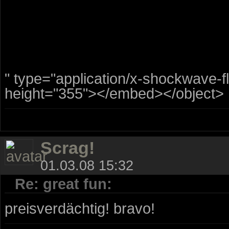
" type="application/x-shockwave-
height="355"></embed></object>
Scrag!
01.03.08 15:32
Re: great fun:
preisverdächtig! bravo!