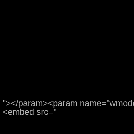
"></param><param name="wmode"
<embed src="