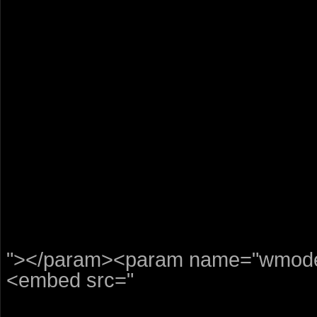
"></param><param name="wmode"
<embed src="