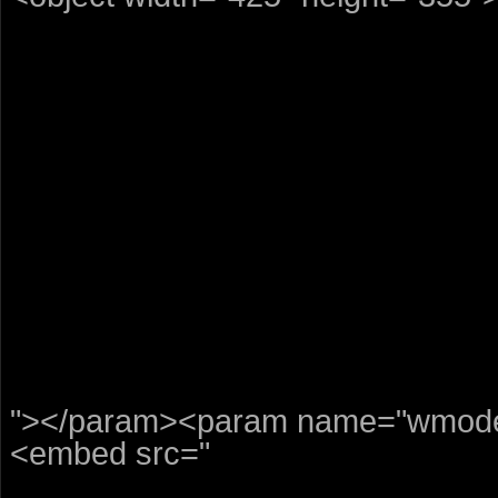
"></param><param name="wmode"
<embed src="