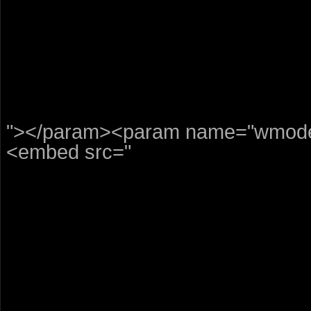
"></param><param name="wmode"
<embed src="