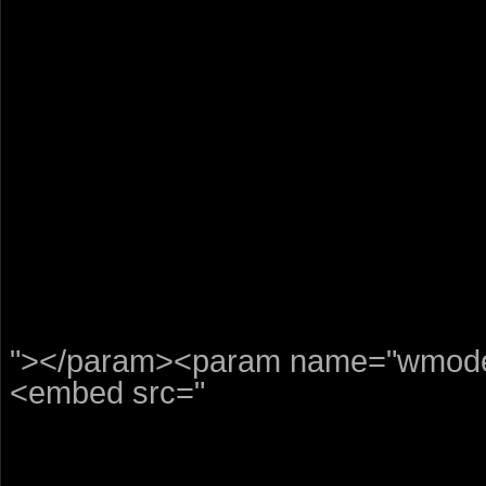
"></param><param name="wmode"
<embed src="