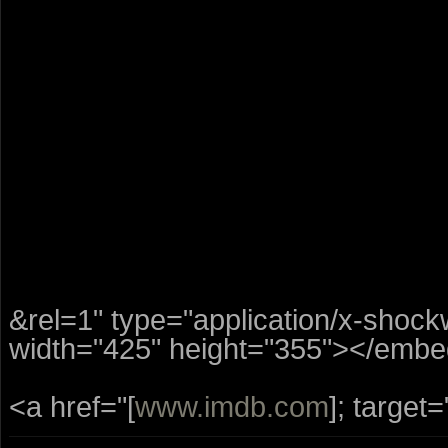
&rel=1" type="application/x-shoc
width="425" height="355"></embe
<a href="[
www.imdb.com
]; target