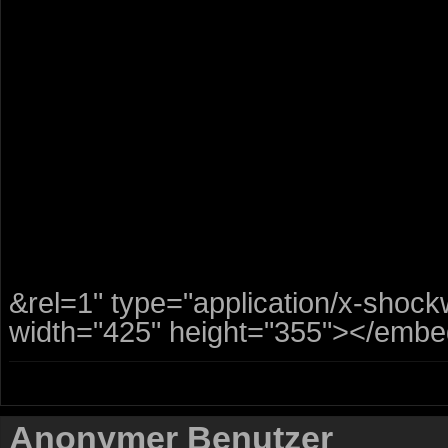
&rel=1" type="application/x-shoc
width="425" height="355"></embe
Anonymer Benutzer