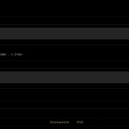
ter ... =;-)</a>
Druckansicht
RSS