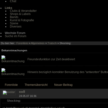
Chat
Links
Clubs & Veranstalter
Shops & Labels
Bands
Kunst & Fotografie
Szene
Diverses
Wechsle Forum
Suche im Forum
Du bist hier:
Forenliste
»
Allgemeines
»
Tratsch
» Shocking:
Bekanntmachungen
Freundesfunktion zur Zeit deaktiviert
Hinweis bezüglich korrekter Benutzung des "antworten" Butto
Forenliste
Themenübersicht
Neuer Beitrag
coll
24.05.07 16:36
Shocking: