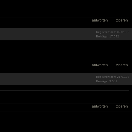
antworten
zitieren
Registriert seit: 02.01.02
Beiträge: 17.642
antworten
zitieren
Registriert seit: 21.01.08
Beiträge: 3.561
antworten
zitieren