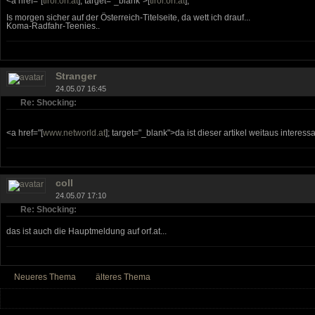
<a href="[
tirol.orf.at
]; target="_blank">[
tirol.orf.at
];
Is morgen sicher auf der Österreich-Titelseite, da wett ich drauf...
Koma-Radfahr-Teenies..
Stranger
24.05.07 16:45
Re: Shocking:
<a href="[
www.networld.at
]; target="_blank">da ist dieser artikel weitaus interessan
coll
24.05.07 17:10
Re: Shocking:
das ist auch die Hauptmeldung auf orf.at...
Neueres Thema
älteres Thema