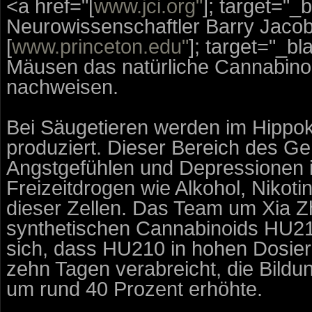
<a href="[
www.jci.org"
]; target="_
Neurowissenschaftler Barry Jacobs
[
www.princeton.edu"
]; target="_bl
Mäusen das natürliche Cannabino
nachweisen.
Bei Säugetieren werden im Hipp
produziert. Dieser Bereich des Ge
Angstgefühlen und Depressionen 
Freizeitdrogen wie Alkohol, Nik
dieser Zellen. Das Team um Xia 
synthetischen Cannabinoids HU210
sich, dass HU210 in hohen Dosier
zehn Tagen verabreicht, die Bild
um rund 40 Prozent erhöhte.