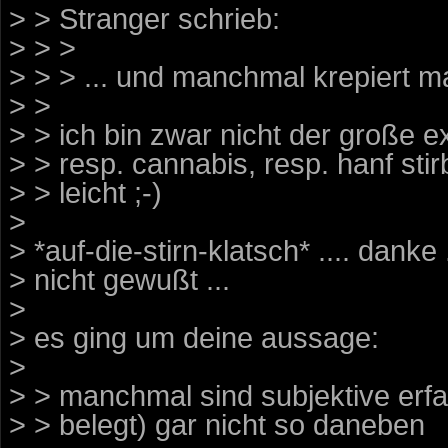
> > Stranger schrieb:
> > >
> > > ... und manchmal krepiert ma
> >
> > ich bin zwar nicht der große 
> > resp. cannabis, resp. hanf stir
> > leicht ;-)
>
> *auf-die-stirn-klatsch* .... danke
> nicht gewußt ...
>
> es ging um deine aussage:
>
> > manchmal sind subjektive erfa
> > belegt) gar nicht so daneben