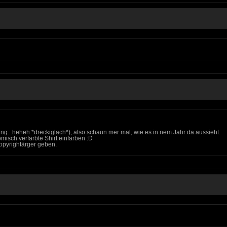
ng...heheh *dreckiglach*), also schaun mer mal, wie es in nem Jahr da aussieht.
omisch verfärbte Shirt einfärben :D
copyrightärger geben.