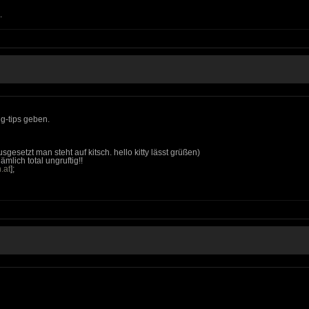
.
g-tips geben.
gesetzt man steht auf kitsch. hello kitty lässt grüßen)
ämlich total ungruftig!!
.at
];