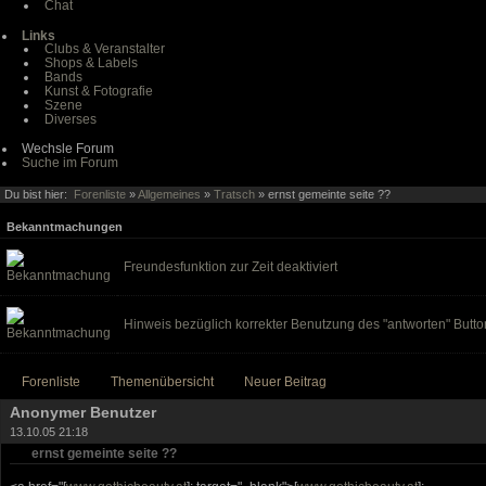
Chat
Links
Clubs & Veranstalter
Shops & Labels
Bands
Kunst & Fotografie
Szene
Diverses
Wechsle Forum
Suche im Forum
Du bist hier:
Forenliste
»
Allgemeines
»
Tratsch
» ernst gemeinte seite ??
Bekanntmachungen
Freundesfunktion zur Zeit deaktiviert
Hinweis bezüglich korrekter Benutzung des "antworten" Butto
Forenliste
Themenübersicht
Neuer Beitrag
Anonymer Benutzer
13.10.05 21:18
ernst gemeinte seite ??