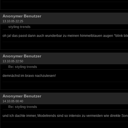
Anonymer Benutzer
13.10.05 22:25
styling trends
oh ja! das passt dann auch wunderbar zu meinen himmelblauen augen *blink bli
Anonymer Benutzer
13.10.05 22:50
Re: styling trends
demnächst im bravo nachzulesen!
Anonymer Benutzer
14.10.05 00:40
Re: styling trends
und ich dachte immer, Modetrends sind so intensiv zu vermeiden wie direkte So