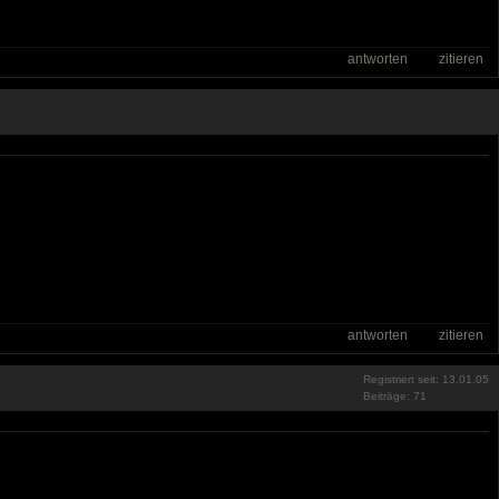
antworten
zitieren
antworten
zitieren
Registriert seit: 13.01.05
Beiträge: 71