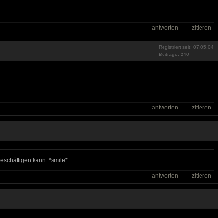
antworten
zitieren
Registriert seit: 07.05.04
Beiträge: 240
antworten
zitieren
eschäftigen kann..*smile*
antworten
zitieren