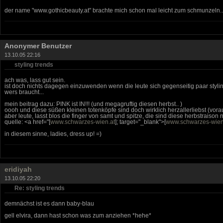
der name "www.gothicbeauty.at" brachte mich schon mal leicht zum schmunzeln..
Anonymer Benutzer
13.10.05 22:16
styling trends
ach was, lass gut sein.
ist doch nichts dagegen einzuwenden wenn die leute sich gegenseitig paar stylin
wers braucht...
mein beitrag dazu: PINK ist IN!!! (und megagruftig diesen herbst.. )
oooh und diese süßen kleinen totenköpfe sind doch wirklich herzallerliebst (voraus
aber leute, lasst blos die finger von samt und spitze, die sind diese herbstraison n
quelle: <a href="[
www.schwarzes-wien.at
]; target="_blank">[
www.schwarzes-wien
in diesem sinne, ladies, dress up! =)
eridiyah
13.10.05 22:20
Re: styling trends
demnächst ist es dann baby-blau
gell elvira, dann hast schon was zum anziehen *hehe*