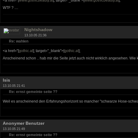
<a href="[
www.gothicbeauty.at
]; target="_blank">[
www.gothicbeauty.at
];
WTF ? ....
Nightshadow
13.10.05 21:36
Re: wahlen
<a href="[
gothic.at
]; target="_blank">[
gothic.at
];
Anscheinend schon .. hab mir die Seite jetzt auch nicht wirklich angesehen. Wie 
Isis
13.10.05 21:41
Re: ernst gemeinte seite ??
Weil es anscheinend den Erfahrungshorizont so mancher "schwarze Hose-schwarze
Anonymer Benutzer
13.10.05 21:49
Re: ernst gemeinte seite ??