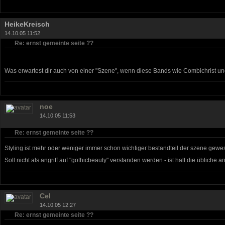
HeikeKreisch
14.10.05 11:52
Re: ernst gemeinte seite ??
Was erwartest dir auch von einer "Szene", wenn diese Bands wie Combichrist un
noe
14.10.05 11:53
Re: ernst gemeinte seite ??
Styling ist mehr oder weniger immer schon wichtiger bestandteil der szene gewes
Soll nicht als angriff auf "gothicbeauty" verstanden werden - ist halt die übliche
Cel
14.10.05 12:27
Re: ernst gemeinte seite ??