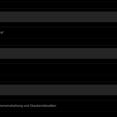
nk*
nneneinstrahlung und Glaubensfanatiker.