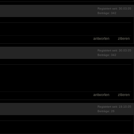
Registriert seit: 30.03.05
Beiträge: 342
antworten
zitieren
Registriert seit: 30.03.05
Beiträge: 342
antworten
zitieren
Registriert seit: 19.10.05
Beiträge: 26