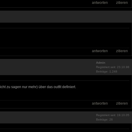
antworten
zitieren
antworten
zitieren
Admin
Registriert seit: 23.10.98
Beiträge: 1.248
t zu sagen nur mehr) über das outfit definiert.
antworten
zitieren
Registriert seit: 19.10.05
Beiträge: 26