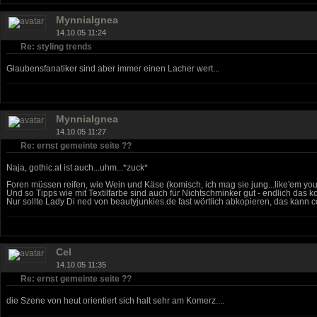
MynniaIgnea
14.10.05 11:24
Re: styling trends
Glaubensfanatiker sind aber immer einen Lacher wert...
MynniaIgnea
14.10.05 11:27
Re: ernst gemeinte seite ??
Naja, gothic.at ist auch...uhm...*zuck*
Foren müssen reifen, wie Wein und Käse (komisch, ich mag sie jung...like'em you
Und so Tipps wie mit Textilfarbe sind auch für Nichtschminker gut - endlich das k
Nur sollte Lady Di ned von beautyjunkies.de fast wörtlich abkopieren, das kann 
Cel
14.10.05 11:35
Re: ernst gemeinte seite ??
die Szene von heut orientiert sich halt sehr am Komerz....