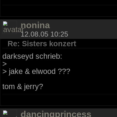
nonina
12.08.05 10:25
Re: Sisters konzert
darkseyd schrieb:
>
> jake & elwood ???
tom & jerry?
dancingprincess