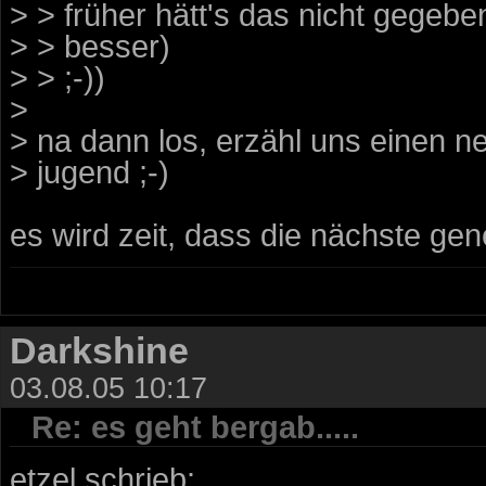
> > früher hätt's das nicht gegeben
> > besser)
> > ;-))
>
> na dann los, erzähl uns einen n
> jugend ;-)
es wird zeit, dass die nächste gener
Darkshine
03.08.05 10:17
Re: es geht bergab.....
etzel schrieb: