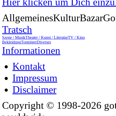
Hier klicken um Dich einz
Allgemeines
Kultur
Bazar
Go
Tratsch
Szene / Musik
Theater / Kunst / Literatur
TV / Kino
Bekleidung
Tonträger
Diverses
Informationen
Kontakt
Impressum
Disclaimer
Copyright © 1998-2026 gothi