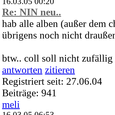
16.03.05 00:20
Re: NIN neu..
hab alle alben (außer dem 
übrigens noch nicht draußen i
btw.. coll soll nicht zufälli
antworten
zitieren
Registriert seit: 27.06.04
Beiträge: 941
meli
16.03.05 06:53