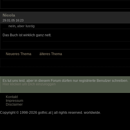
Nicola
29.01.05 16:23
nein, aber lustig
Das Buch ist wirklich ganz nett.
Neueres Thema
älteres Thema
Es tut uns leid, aber in diesem Forum dürfen nur registrierte Benutzer schreiben.
Hier klicken um Dich einzuloggen
Kontakt
Impressum
Disclaimer
Copyright © 1998-2026 gothic.at | all rights reserved. worldwide.