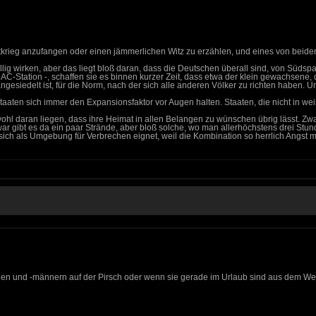
rieg anzufangen oder einen jämmerlichen Witz zu erzählen, und eines von beiden t
llig wirken, aber das liegt bloß daran, dass die Deutschen überall sind, von Süd
DAC-Station -, schaffen sie es binnen kurzer Zeit, dass etwa der klein gewachsene,
ngesiedelt ist, für die Norm, nach der sich alle anderen Völker zu richten haben
aten sich immer den Expansionsfaktor vor Augen halten. Staaten, die nicht in w
l daran liegen, dass ihre Heimat in allen Belangen zu wünschen übrig lässt. Zwar g
r gibt es da ein paar Strände, aber bloß solche, wo man allerhöchstens drei Stun
 sich als Umgebung für Verbrechen eignet, weil die Kombination so herrlich Angst 
uen und -männern auf der Pirsch oder wenn sie gerade im Urlaub sind aus dem Weg