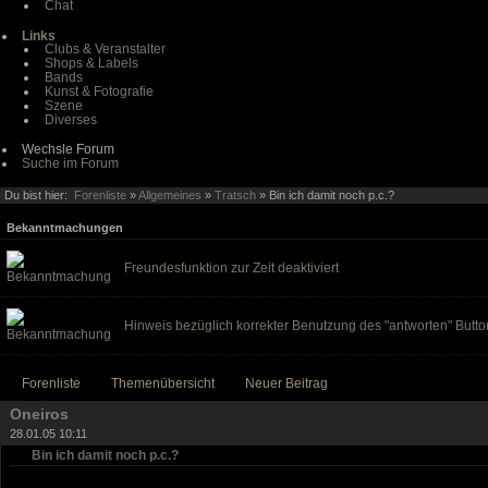
Chat
Links
Clubs & Veranstalter
Shops & Labels
Bands
Kunst & Fotografie
Szene
Diverses
Wechsle Forum
Suche im Forum
Du bist hier:
Forenliste
»
Allgemeines
»
Tratsch
» Bin ich damit noch p.c.?
Bekanntmachungen
Freundesfunktion zur Zeit deaktiviert
Hinweis bezüglich korrekter Benutzung des "antworten" Butto
Forenliste
Themenübersicht
Neuer Beitrag
Oneiros
28.01.05 10:11
Bin ich damit noch p.c.?