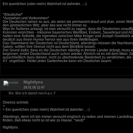
Ein quentchen (oder mehr) Wahrheit ist dahinter... ;-)
*/Deutsche/*
*Aussehen und Vorkommen*
Die Deutschen sehen so aus, als seien sie permanent drauf und dran, einen Weltk
den jämmerlichen Witz, aber das war nicht immer so.
Was ihr Äußeres anlangt, ist man versucht zu sagen, dass die Deutschen unauffä
Kolonien einrichten - inklusive bayerisches Weißbier, Eisbein, Sauerkraut und A
halten eine Ästhetik, die irgendwo zwischen Mike Krüger und Joseph Goebbels a
deutlich aus ihrem Humor hervor wie aus ihren Weltkriegen.
Das Stammland der Deutschen ist Deutschland, allerdings müssen die Nachbarsta
haben, sollten ihre Grenze nicht aus dem Blickfeld lassen.
Der Grund dafür, dass es die Deutschen ständig in fremde Länder drängt, muss woh
beginnen, endet Deutschland auch schon wieder. Ähnlich ist es mit dem Meer. Zwa
ausschließlich dazu dienen, nicht zu überbietende Biederkeit zu verströmen, die
XY  ungelöst«. Hinter jeder Gartenhecke kann ein Deutscher lauern.
Nightlynx
28.01.05 11:47
Re: Bin ich damit noch p.c.?
Oneiros schrieb:
>
> Ein quentchen (oder mehr) Wahrheit ist dahinter... ;-)
Allerdings, denn ich bin immer versucht englisch zu reden und meinen Landsfra
finden, daß etwas nicht so ist wie zu Hause. *seufz*
Nightlynx.