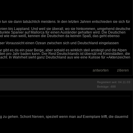
un sie dann tatsächlich meistens. In den letzten Jahren entschieden sie sich für
spanien bis Lappland. Und weil sie überall, wo sie hinkommen, umgehend deutsche
 dunkle Spanier auf Mallorca für einen Ausländer gehalten wird. Die Deutschen
. Und wie man weiß, kennen die Deutschen da keinen Spaß, das geht ebenso
eiser Voraussicht einen Ozean zwischen sich und Deutschland eingelassen
ibt es da ein paar Berge, aber sobald es wirklich steil ansteigt und die Alpen
den pro Jahr baden kann. Der Rest Deutschlands ist übersät mit Kleinstädten, die
macht. In Wahrheit sieht ganz Deutschland aus wie eine Kulisse für »Aktenzeichen
antworten
zitieren
Registriert seit: 04.11.03
Beiträge: 488
 zu gehen. Schont Nerven, speziell wenn man auf Exemplare trifft, die dauernd