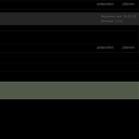
antworten
zitieren
Registriert seit: 26.01.02
Beiträge: 1.211
antworten
zitieren