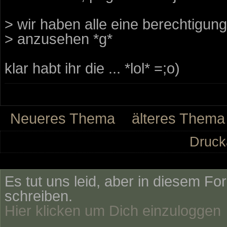
> wir haben alle eine berechtigun
> anzusehen *g*
klar habt ihr die ... *lol* =;o)
Neueres Thema
älteres Thema
Druck
Es tut uns leid, aber in diesem Fo
schreiben.
Hier klicken um Dich einzuloggen