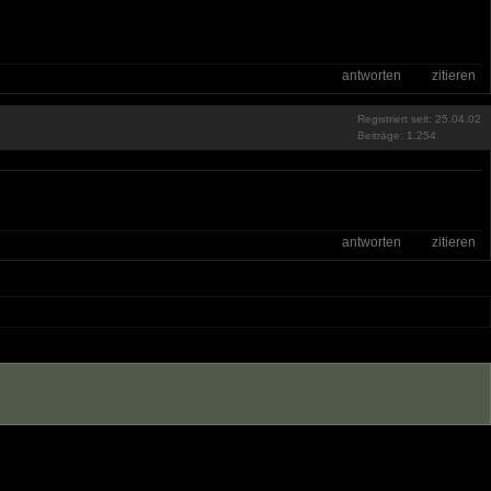
antworten
zitieren
Registriert seit: 25.04.02
Beiträge: 1.254
antworten
zitieren