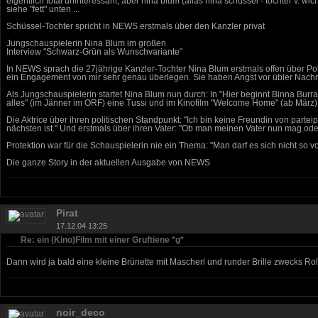
eigentlich total uninteressant, aber nina blum (alias nina schüssel - tochter v. wich
siehe "fett" unten ...
Schüssel-Tochter spricht in NEWS erstmals über den Kanzler privat
Jungschauspielerin Nina Blum im großen
Interview "Schwarz-Grün als Wunschvariante"
In NEWS sprach die 27jährige Kanzler-Tochter Nina Blum erstmals offen über Pol
ein Engagement von mir sehr genau überlegen. Sie haben Angst vor übler Nachre
Als Jungschauspielerin startet Nina Blum nun durch: In "Hier beginnt Binna Burr
alles" (im Jänner im ORF) eine Tussi und im Kinofilm "Welcome Home" (ab März) 
Die Aktrice über ihren politischen Standpunkt: "Ich bin keine Freundin von part
nächsten ist." Und erstmals über ihren Vater: "Ob man meinen Vater nun mag oder 
Protektion war für die Schauspielerin nie ein Thema: "Man darf es sich nicht so 
Die ganze Story in der aktuellen Ausgabe von NEWS
Pirat
17.12.04 13:25
Re: ein (Kino)Film mit einer Gruftiene *g*
Dann wird ja bald eine kleine Brünette mit Mascherl und runder Brille zwecks Rol
noir_deco