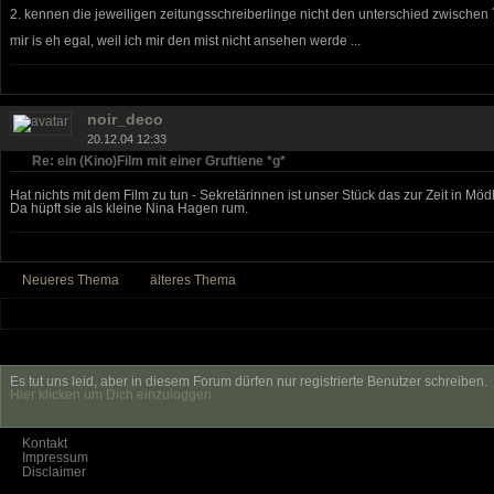
2. kennen die jeweiligen zeitungsschreiberlinge nicht den unterschied zwischen ´
mir is eh egal, weil ich mir den mist nicht ansehen werde ...
noir_deco
20.12.04 12:33
Re: ein (Kino)Film mit einer Gruftiene *g*
Hat nichts mit dem Film zu tun - Sekretärinnen ist unser Stück das zur Zeit in Mödl
Da hüpft sie als kleine Nina Hagen rum.
Neueres Thema
älteres Thema
Es tut uns leid, aber in diesem Forum dürfen nur registrierte Benutzer schreiben.
Hier klicken um Dich einzuloggen
Kontakt
Impressum
Disclaimer