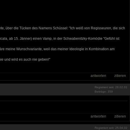
tete, über die Tücken des Namens Schüssel: "Ich weiß von Regisseuren, die sich
 Scala, ab 15. Jänner) einen Vamp, in der Schwabenitzky-Komödie "Gefühl ist
n wäre meine Wunschvariante, weil das meiner Ideologie in Kombination am
nie und wird es auch nie geben!"
antworten
zitieren
Registriert seit: 26.02.01
Beiträge: 359
antworten
zitieren
Registriert seit: 25.04.02