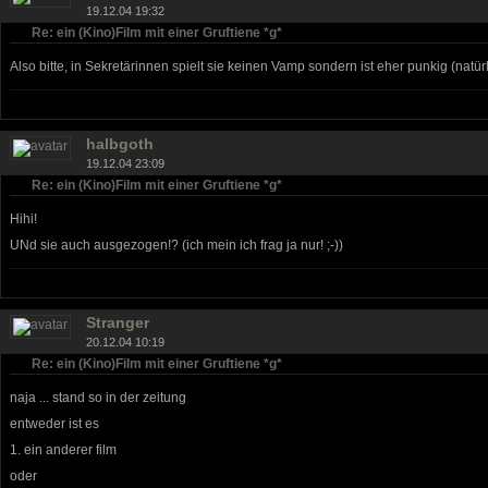
19.12.04 19:32
Re: ein (Kino)Film mit einer Gruftiene *g*
Also bitte, in Sekretärinnen spielt sie keinen Vamp sondern ist eher punkig (natü
halbgoth
19.12.04 23:09
Re: ein (Kino)Film mit einer Gruftiene *g*
Hihi!
UNd sie auch ausgezogen!? (ich mein ich frag ja nur! ;-))
Stranger
20.12.04 10:19
Re: ein (Kino)Film mit einer Gruftiene *g*
naja ... stand so in der zeitung
entweder ist es
1. ein anderer film
oder