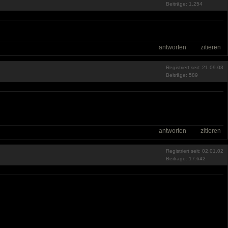
Beiträge: 1.254
antworten
zitieren
Registriert seit: 21.09.03
Beiträge: 589
antworten
zitieren
Registriert seit: 02.01.02
Beiträge: 17.642