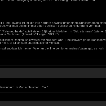
ser ... ähm ... wolfgang schüssel) wird im märz eine gruftiene spielen ... *lol*
itik und Privates. Blum, die ihre Karriere bewusst unter einem Künstlernamen star
de, weil man bei mir immer einen gewissen politischen Hintergrund vermutet."
a" (Raimundtheater) spielt sie ein 12jähriges Mädchen, in "Sekretärinnen" (Wiener
eine Gruftibraut. (Anmerk.v.Stranger: *ROFL*)
eipolitischem Denken, so etwas ist mir zuwider." Und: Eine schwarz-grüne Koalitio
nicht: Er ist ein sehr charismatischer Mensch."
vorstellen, dass ich meinen Vater anrufe. Interventionen meines Vaters gab es noch 
lenstudium im Mon auftauchen....*lol*