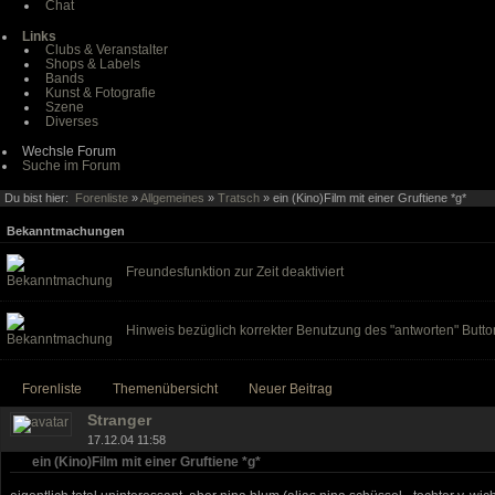
Chat
Links
Clubs & Veranstalter
Shops & Labels
Bands
Kunst & Fotografie
Szene
Diverses
Wechsle Forum
Suche im Forum
Du bist hier:
Forenliste
»
Allgemeines
»
Tratsch
» ein (Kino)Film mit einer Gruftiene *g*
Bekanntmachungen
Freundesfunktion zur Zeit deaktiviert
Hinweis bezüglich korrekter Benutzung des "antworten" Butto
Forenliste
Themenübersicht
Neuer Beitrag
Stranger
17.12.04 11:58
ein (Kino)Film mit einer Gruftiene *g*