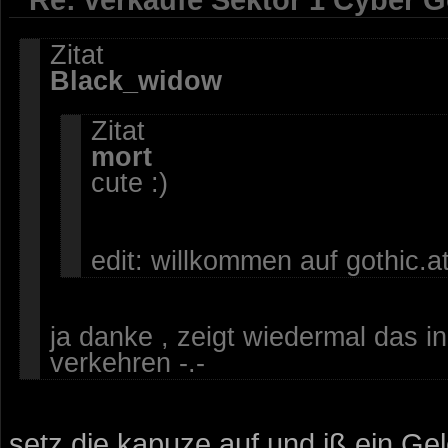
Zitat
Black_widow
Zitat
mort
cute :)
edit: willkommen auf gothic.at
ja danke , zeigt wiedermal das i
verkehren -.-
setz die kapuze auf und iß ein Gel