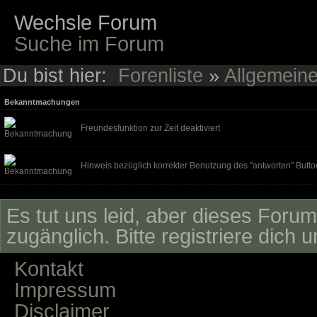
Wechsle Forum
Suche im Forum
Du bist hier:
Forenliste
»
Allgemein
Bekanntmachungen
Freundesfunktion zur Zeit deaktiviert
Hinweis bezüglich korrekter Benutzung des "antworten" Butto
Es tut uns leid, aber dieses Forum 
zugänglich. Bitte registriere dich 
Kontakt
Impressum
Disclaimer