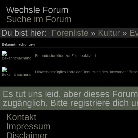
Wechsle Forum
Suche im Forum
Du bist hier:
Forenliste
»
Kultur
»
Ev
Bekanntmachungen
Freundesfunktion zur Zeit deaktiviert
Hinweis bezüglich korrekter Benutzung des "antworten" Butto
Es tut uns leid, aber dieses Forum 
zugänglich. Bitte registriere dich 
Kontakt
Impressum
Disclaimer