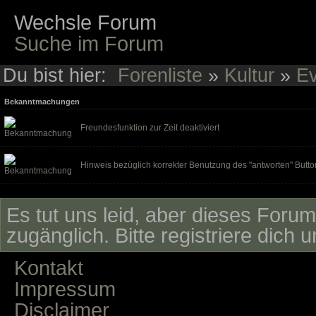
Wechsle Forum
Suche im Forum
Du bist hier:
Forenliste
»
Kultur
»
Ev
Bekanntmachungen
Freundesfunktion zur Zeit deaktiviert
Hinweis bezüglich korrekter Benutzung des "antworten" Butto
Es tut uns leid, aber dieses Forum 
zugänglich. Bitte registriere dich 
Kontakt
Impressum
Disclaimer