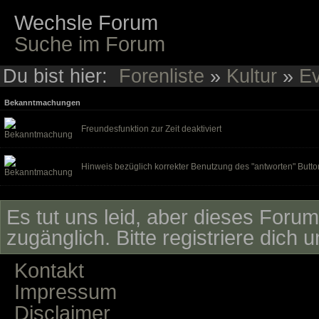
Wechsle Forum
Suche im Forum
Du bist hier:
Forenliste
»
Kultur
»
Ev
Bekanntmachungen
Freundesfunktion zur Zeit deaktiviert
Hinweis bezüglich korrekter Benutzung des "antworten" Butto
Es tut uns leid, aber dieses Forum 
zugänglich. Bitte registriere dich 
Kontakt
Impressum
Disclaimer