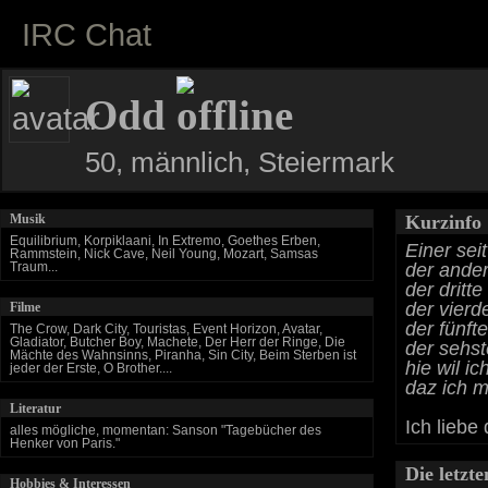
IRC Chat
Odd
50, männlich, Steiermark
Musik
Kurzinfo
Equilibrium, Korpiklaani, In Extremo, Goethes Erben,
Einer seit
Rammstein, Nick Cave, Neil Young, Mozart, Samsas
der ander
Traum...
der dritt
der vierd
Filme
der fünft
The Crow, Dark City, Touristas, Event Horizon, Avatar,
Gladiator, Butcher Boy, Machete, Der Herr der Ringe, Die
der sehs
Mächte des Wahnsinns, Piranha, Sin City, Beim Sterben ist
hie wil i
jeder der Erste, O Brother....
daz ich m
Literatur
Ich liebe
alles mögliche, momentan: Sanson "Tagebücher des
Henker von Paris."
Die letzt
Hobbies & Interessen