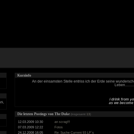
Kurzinfo
An der einsamsten Stelle entriss ich der Erde seine wundersc
Leben..........
i drink from y
us,
as we become i
Die letzten Postings von The Duke
(insgesamt
13
)
12.03.2009 10:30
an scrag!!!
07.03.2009 12:22
Fotos
24.12.2008 16:05
Re: Suche Current 93 LP`s