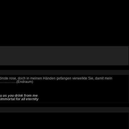
hönste rose, doch in meinen Händen gefangen verwelkte Sie, damit mein
...................(Endraum)
ou as you drink from me
mmortal for all eternity