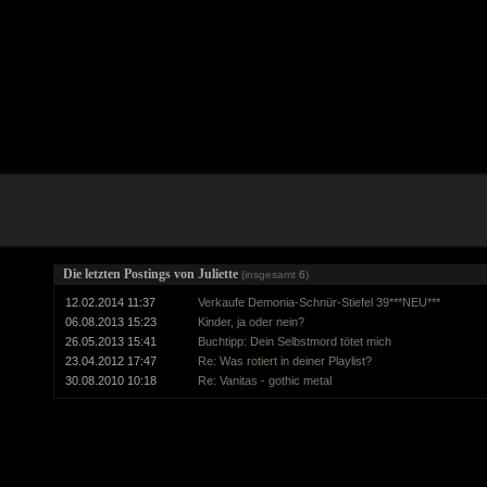
Die letzten Postings von Juliette
(insgesamt
6
)
12.02.2014 11:37
Verkaufe Demonia-Schnür-Stiefel 39***NEU***
06.08.2013 15:23
Kinder, ja oder nein?
26.05.2013 15:41
Buchtipp: Dein Selbstmord tötet mich
23.04.2012 17:47
Re: Was rotiert in deiner Playlist?
30.08.2010 10:18
Re: Vanitas - gothic metal