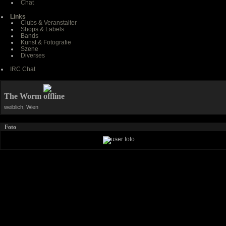
Chat
Links
Clubs & Veranstalter
Shops & Labels
Bands
Kunst & Fotografie
Szene
Diverses
IRC Chat
The Worm
weiblich, Wien
Foto