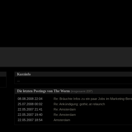
Kurzinfo
...
Die letzten Postings von The Worm
(insgesamt
237
)
08.08.2008 22:04
Re: Bräuchte Infos zu ein paar Jobs im Marketing-Ber
25.07.2008 00:02
Re: Ankündigung: gothic.at relaunch
22.05.2007 21:41
Re: Amsterdam
22.05.2007 19:40
Re: Amsterdam
22.05.2007 18:54
Amsterdam