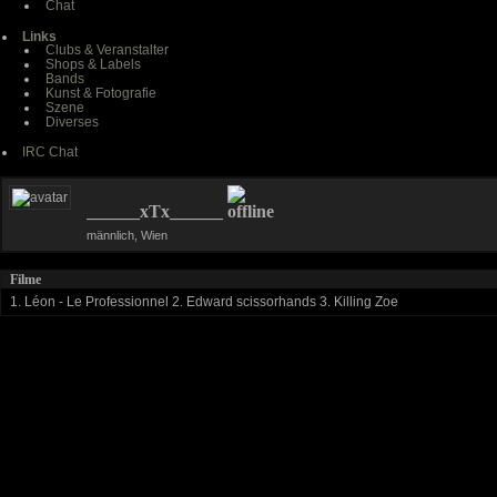
Chat
Links
Clubs & Veranstalter
Shops & Labels
Bands
Kunst & Fotografie
Szene
Diverses
IRC Chat
______xTx______
männlich, Wien
Filme
1. Léon - Le Professionnel 2. Edward scissorhands 3. Killing Zoe