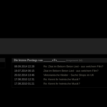
Die letzten Postings von ______xTx______
(insgesamt
14
)
08.09.2014 22:28
Re: Zitat im Beborn Beton Lied - aus welchem Film?
19.07.2014 00:15
Zitat im Beborn Beton Lied - aus welchem Film?
20.02.2014 13:46
Viktorianische Kleider - Suche Shops im UK
17.08.2010 12:31
Re: Kennt ihr heimische Musik?
17.08.2010 01:21
Re: Kennt ihr heimische Musik?