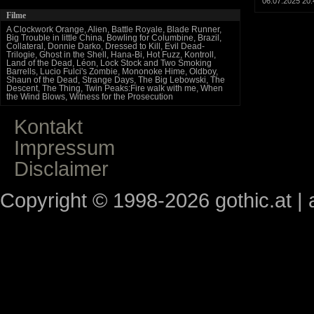
06.07.2025 20:
Filme
A Clockwork Orange, Alien, Battle Royale, Blade Runner,
Big Trouble in little China, Bowling for Columbine, Brazil,
Collateral, Donnie Darko, Dressed to Kill, Evil Dead-
Trilogie, Ghost in the Shell, Hana-Bi, Hot Fuzz, Kontroll,
Land of the Dead, Léon, Lock Stock and Two Smoking
Barrells, Lucio Fulci's Zombie, Mononoke Hime, Oldboy,
Shaun of the Dead, Strange Days, The Big Lebowski, The
Descent, The Thing, Twin Peaks:Fire walk with me, When
the Wind Blows, Witness for the Prosecution
Kontakt
Impressum
Disclaimer
Copyright © 1998-2026 gothic.at | a