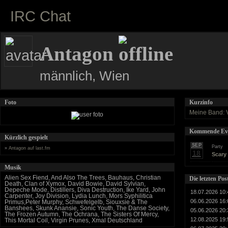
IRC Chat
Antagon
männlich, Wien
Foto
Kurzinfo
Meine Band: 
Kommende Eve
Kürzlich gespielt
SEP
Party
»
Antagon auf last.fm
18
Scary
Musik
Alien Sex Fiend, And Also The Trees, Bauhaus, Christian
Die letzten Po
Death, Clan of Xymox, David Bowie, David Sylvian,
Depeche Mode, Distillers, Diva Destruction, Ike Yard, John
18.07.2026 10:
Carpenter, Joy Division, Lydia Lunch, Mors Syphilitica
06.06.2026 16:
Primus,Peter Murphy, Schwefelgelb, Siouxsie & The
Banshees, Skunk Anansie, Sonic Youth, The Danse Society,
05.06.2026 20:
The Frozen Autumn, The Ochrana, The Sisters Of Mercy,
12.08.2025 19:
This Mortal Coil, Virgin Prunes, Xmal Deutschland