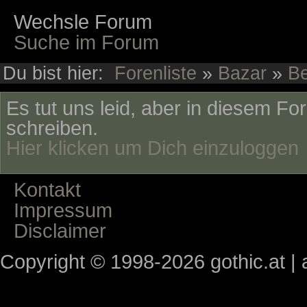
Wechsle Forum
Suche im Forum
Du bist hier:
Forenliste
»
Bazar
»
Be
Es tut uns leid, aber in diesem Fo
schreiben.
Hier klicken um Dich einzuloggen
Kontakt
Impressum
Disclaimer
Copyright © 1998-2026 gothic.at | a