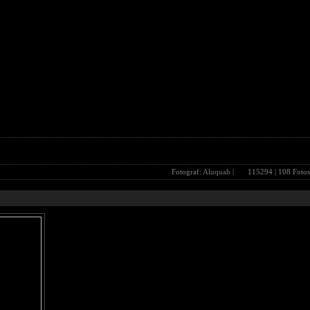
Fotograf:
Aluquah
|
115294
| 108 Fotos