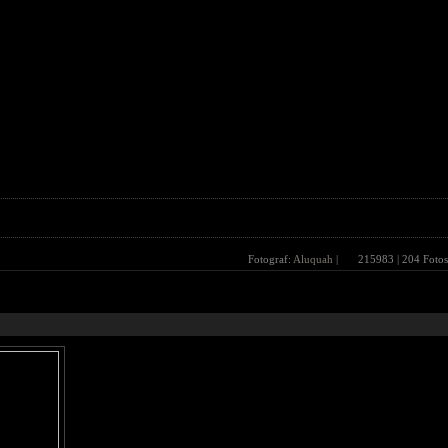
Fotograf:
Aluquah
|
215983
| 204 Fotos