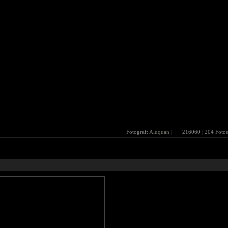
Fotograf:
Aluquah
|
216060
| 204 Fotos