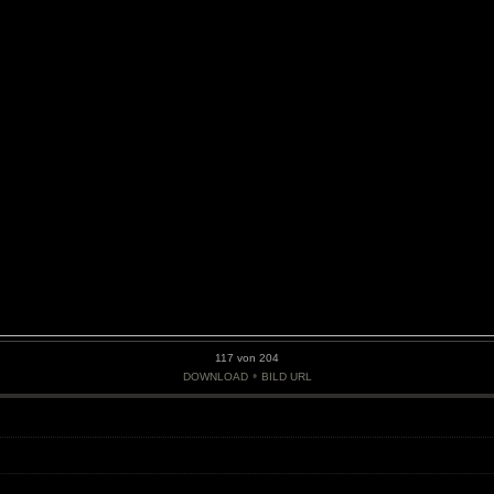
117 von 204
•
DOWNLOAD
BILD URL