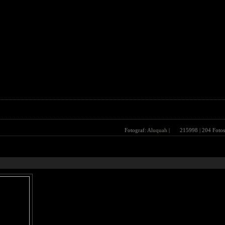
Fotograf:
Aluquah
|
215998
| 204 Fotos