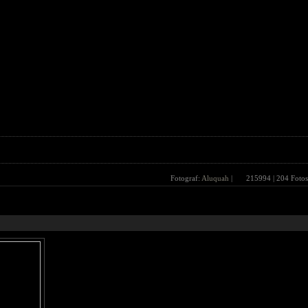
Fotograf:
Aluquah
|
215994
| 204 Fotos