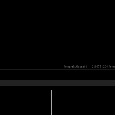
Fotograf:
Aluquah
|
216075
| 204 Fotos