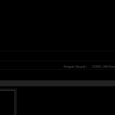
Fotograf:
Aluquah
|
215932
| 204 Fotos