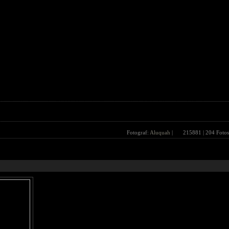
Fotograf:
Aluquah
|
215881
| 204 Fotos