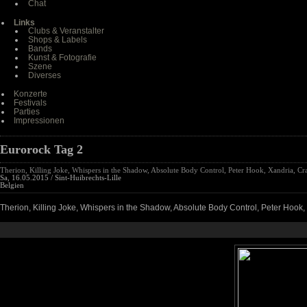
Chat
Links
Clubs & Veranstalter
Shops & Labels
Bands
Kunst & Fotografie
Szene
Diverses
Konzerte
Festivals
Parties
Impressionen
Eurorock Tag 2
Therion, Killing Joke, Whispers in the Shadow, Absolute Body Control, Peter Hook, Xandria, Cr
Sa, 16.05.2015 / Sint-Huibrechts-Lille
Belgien
Therion, Killing Joke, Whispers in the Shadow, Absolute Body Control, Peter Hook