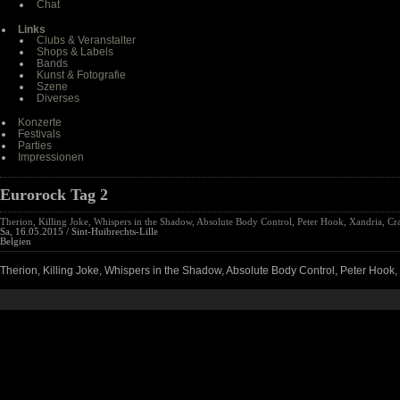
Chat
Links
Clubs & Veranstalter
Shops & Labels
Bands
Kunst & Fotografie
Szene
Diverses
Konzerte
Festivals
Parties
Impressionen
Eurorock Tag 2
Therion, Killing Joke, Whispers in the Shadow, Absolute Body Control, Peter Hook, Xandria, Cr
Sa, 16.05.2015 / Sint-Huibrechts-Lille
Belgien
Therion, Killing Joke, Whispers in the Shadow, Absolute Body Control, Peter Hook