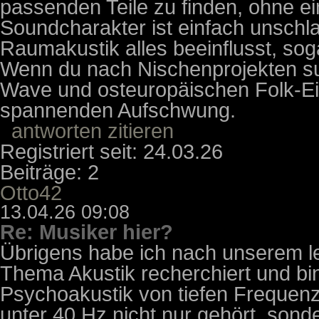
passenden Teile zu finden, ohne 
Soundcharakter ist einfach unschlag
Raumakustik alles beeinflusst, sog
Wenn du nach Nischenprojekten suc
Wave und osteuropäischen Folk-Ein
spannenden Aufschwung.
antworten
zitieren
Registriert seit: 24.03.26
Beiträge: 2
Otto42
13.04.26 09:08
Re: Musiker hier?
Übrigens habe ich nach unserem l
Thema Akustik recherchiert und bin
Psychoakustik von tiefen Frequen
unter 40 Hz nicht nur gehört, sonde