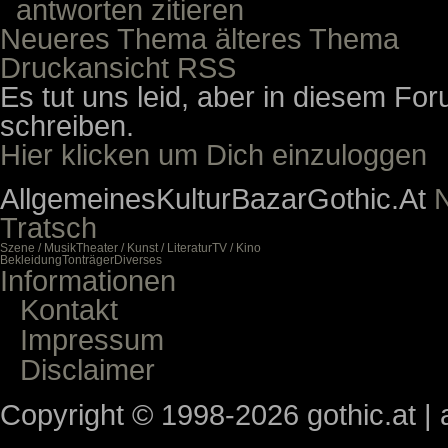
antworten
zitieren
Neueres Thema
älteres Thema
Druckansicht
RSS
Es tut uns leid, aber in diesem For
schreiben.
Hier klicken um Dich einzuloggen
Allgemeines
Kultur
Bazar
Gothic.At
N
Tratsch
Szene / Musik
Theater / Kunst / Literatur
TV / Kino
Bekleidung
Tonträger
Diverses
Informationen
Kontakt
Impressum
Disclaimer
Copyright © 1998-2026 gothic.at | a