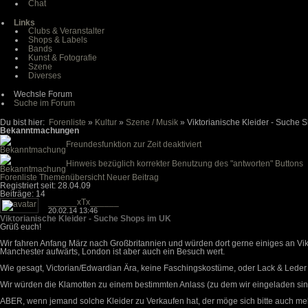
Chat
Links
Clubs & Veranstalter
Shops & Labels
Bands
Kunst & Fotografie
Szene
Diverses
Wechsle Forum
Suche im Forum
Du bist hier:
Forenliste
»
Kultur
»
Szene / Musik
» Viktorianische Kleider - Suche 
Bekanntmachungen
Freundesfunktion zur Zeit deaktiviert
Hinweis bezüglich korrekter Benutzung des "antworten" Buttons
Forenliste
Themenübersicht
Neuer Beitrag
Registriert seit: 28.04.09
Beiträge: 14
______xTx______
20.02.14 13:46
Viktorianische Kleider - Suche Shops im UK
Grüß euch!
Wir fahren Anfang März nach Großbritannien und würden dort gerne einiges an Vik
Manchester aufwärts, London ist aber auch ein Besuch wert.
Wie gesagt, Victorian/Edwardian Ära, keine Faschingskostüme, oder Lack & Lede
Wir würden die Klamotten zu einem bestimmten Anlass (zu dem wir eingeladen sind
ABER, wenn jemand solche Kleider zu Verkaufen hat, der möge sich bitte auch me