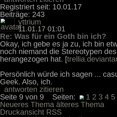
Registriert seit: 10.01.17
Beiträge: 243
yttrium
11.01.17 01:01
Re: Was für ein Goth bin ich?
Okay, ich gebe es ja zu, ich bin et
noch niemand die Stereotypen des
herangezogen hat. [
trellia.deviant
Persönlich würde ich sagen ... cas
Geek. Also, ich.
antworten
zitieren
Seite 9 von 9 Seiten:
1
2
3
4
5
Neueres Thema
älteres Thema
Druckansicht
RSS