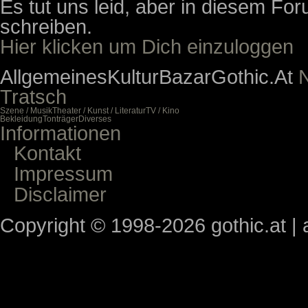
Es tut uns leid, aber in diesem For
schreiben.
Hier klicken um Dich einzuloggen
Allgemeines
Kultur
Bazar
Gothic.At
N
Tratsch
Szene / Musik
Theater / Kunst / Literatur
TV / Kino
Bekleidung
Tonträger
Diverses
Informationen
Kontakt
Impressum
Disclaimer
Copyright © 1998-2026 gothic.at | a